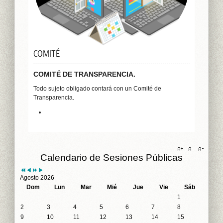
COMITÉ
COMITÉ DE TRANSPARENCIA.
Todo sujeto obligado contará con un Comité de
Transparencia.
Previous
Previous
Next
Next
Calendario de Sesiones Públicas
Year
Month
Year
Month
Agosto 2026
Dom
Lun
Mar
Mié
Jue
Vie
Sáb
1
2
3
4
5
6
7
8
9
10
11
12
13
14
15