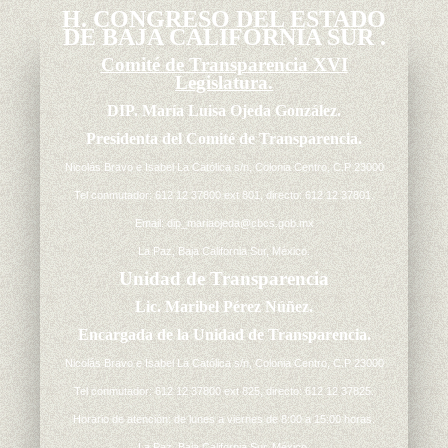
H. CONGRESO DEL ESTADO
DE BAJA CALIFORNIA SUR .
Comité de Transparencia XVI
Legislatura.
DIP. María Luisa Ojeda González.
Presidenta del Comité de Transparencia.
Nicolás Bravo e Isabel La Católica s/n, Colonia Centro, C.P 23000
Tel conmutador: 612 12 37800 ext 801, directo: 612 12 37801.
Email:
dip_mariaojeda@cbcs.gob.mx
La Paz, Baja California Sur, México.
Unidad de Transparencia
Lic. Maribel Pérez Núñez.
Encargada de la Unidad de Transparencia.
Nicolás Bravo e Isabel La Católica s/n, Colonia Centro, C.P 23000
Tel conmutador: 612 12 37800 ext 825, directo: 612 12 37825.
Horario de atención: de lunes a viernes de 8:00 a 15:00 horas.
La Paz, Baja California Sur, México.