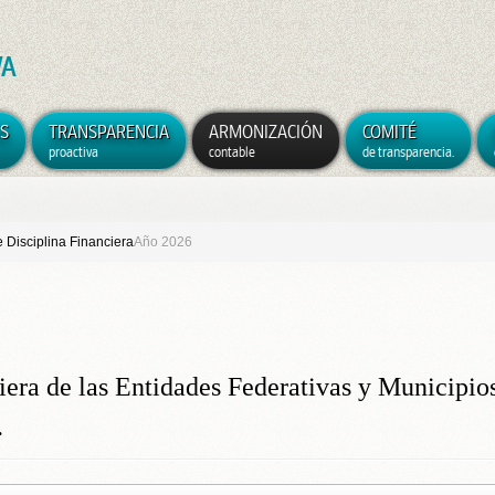
VA
S
TRANSPARENCIA
ARMONIZACIÓN
COMITÉ
proactiva
contable
de transparencia.
 Disciplina Financiera
Año 2026
iera de las Entidades Federativas y Municipio
.