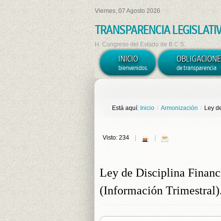
Viernes, 07 Agosto 2026
TRANSPARENCIA LEGISLATI
H. Congreso del Estado de B.C.S.
INICIO
OBLIGACIONE
bienvenidos.
de transparencia
Está aquí:
Inicio
/
Armonización
/
Ley de
Visto: 234
Ley de Disciplina Financ
(Información Trimestral)